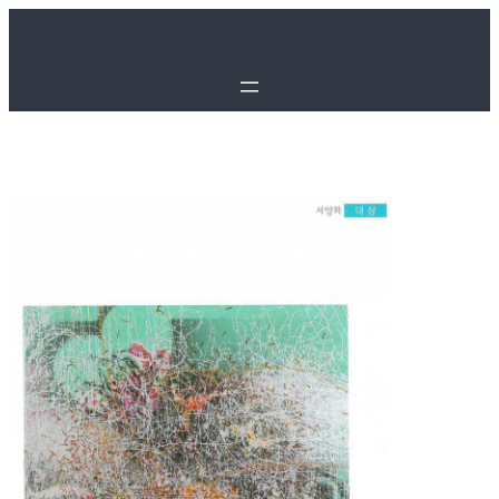
콘
텐
츠
로
바
로
가
기