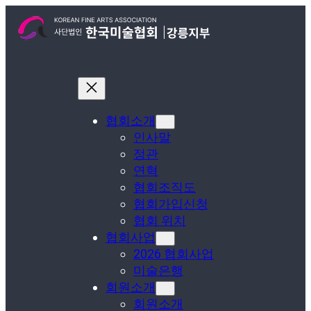
콘
텐
츠
로
바
로
가
기
협회소개
인사말
정관
연혁
협회조직도
협회가입신청
협회 위치
협회사업
2026 협회사업
미술은행
회원소개
회원소개