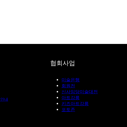
협회사업
미술은행
회원전
신사임당미술대전
아트강릉
청안내
키즈아트강릉
포토존