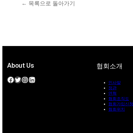
← 목록으로 돌아가기
About Us
협회소개
Facebook
Twitter
Instagram
LinkedIn
인사말
정관
연혁
협회조직도
협회가입신
협회위치