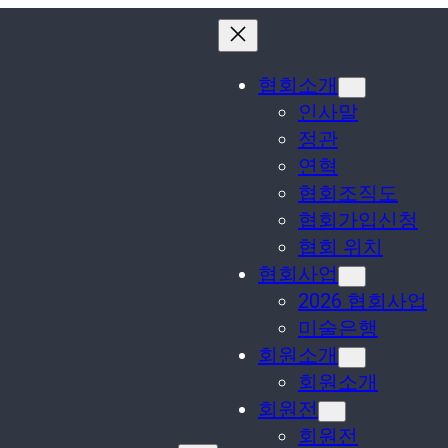
협회소개
인사말
정관
연혁
협회조직도
협회가입신청
협회 위치
협회사업
2026 협회사업
미술은행
회원소개
회원소개
회원전
회원전