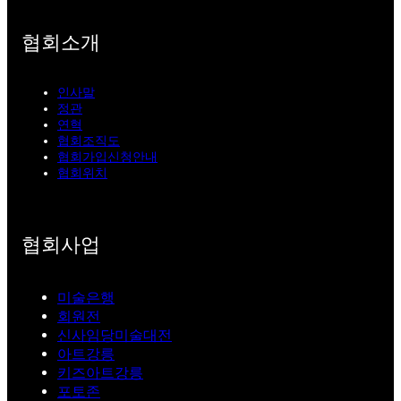
협회소개
인사말
정관
연혁
협회조직도
협회가입신청안내
협회위치
협회사업
미술은행
회원전
신사임당미술대전
아트강릉
키즈아트강릉
포토존