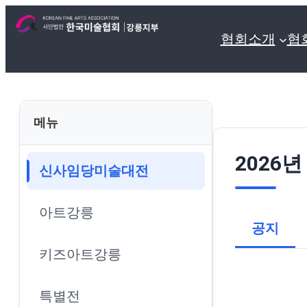
협회소개
협
메뉴
2026
신사임당미술대전
아트강릉
공지
키즈아트강릉
특별전