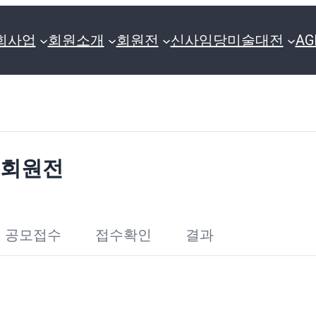
회사업
회원소개
회원전
신사임당미술대전
A
년 회원전
공모접수
접수확인
결과