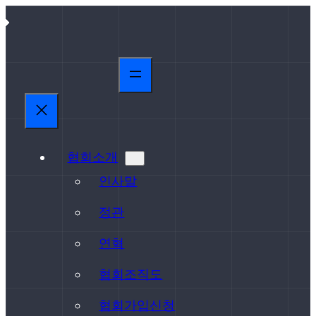
콘
텐
츠
로
바
로
가
기
협회소개
인사말
정관
연혁
협회조직도
협회가입신청