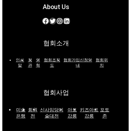
About Us
Facebook
Twitter
Instagram
LinkedIn
협회소개
인사
정
연
협회조직
협회가입신청안
협회위
말
관
혁
도
내
치
협회사업
미술
회원
신사임당미
아트
키즈아트
포토
은행
전
술대전
강릉
강릉
존