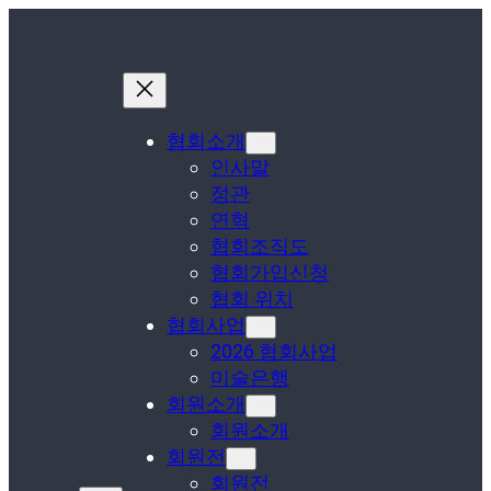
콘
텐
츠
로
바
로
가
협회소개
기
인사말
정관
연혁
협회조직도
협회가입신청
협회 위치
협회사업
2026 협회사업
미술은행
회원소개
회원소개
회원전
회원전