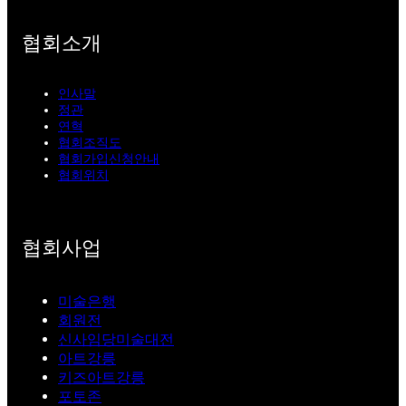
협회소개
인사말
정관
연혁
협회조직도
협회가입신청안내
협회위치
협회사업
미술은행
회원전
신사임당미술대전
아트강릉
키즈아트강릉
포토존