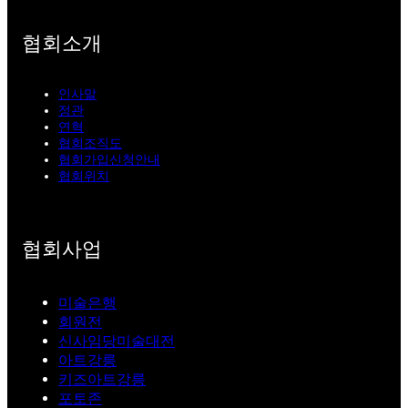
협회소개
인사말
정관
연혁
협회조직도
협회가입신청안내
협회위치
협회사업
미술은행
회원전
신사임당미술대전
아트강릉
키즈아트강릉
포토존