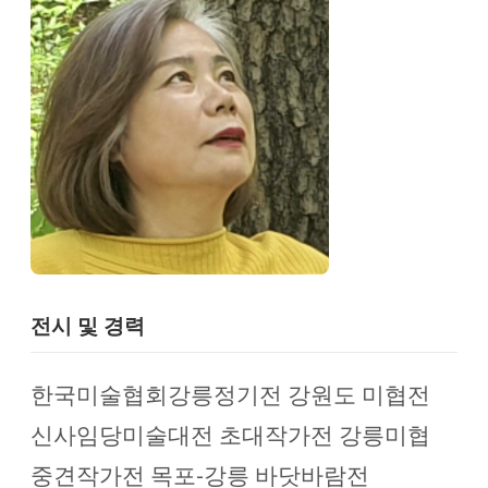
전시 및 경력
한국미술협회강릉정기전 강원도 미협전
신사임당미술대전 초대작가전 강릉미협
중견작가전 목포-강릉 바닷바람전