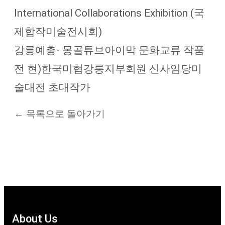
International Collaborations Exhibition (국
제합작미술전시회)
강릉예총- 몽골튜브아이막 문화교류 작품
전 현)한국미협강릉지부회원 신사임당미
술대전 초대작가
← 목록으로 돌아가기
About Us