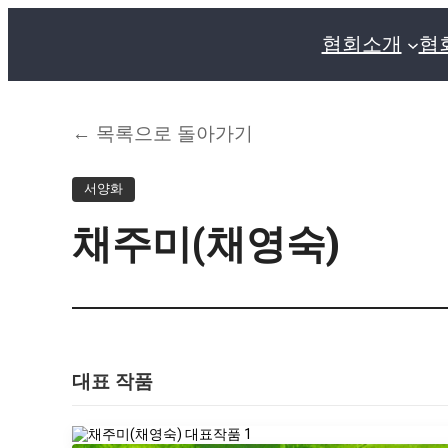
협회소개
협
← 목록으로 돌아가기
서양화
채주미(채영숙)
대표 작품