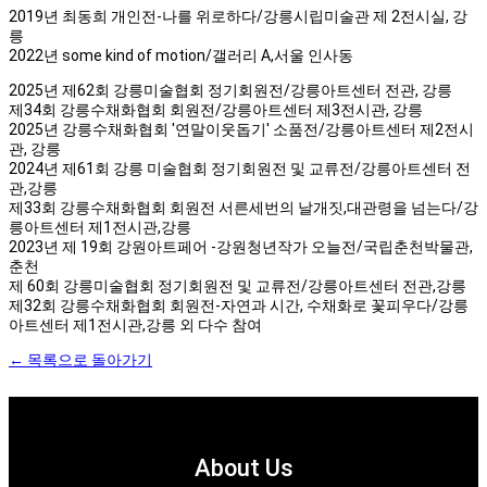
2019년 최동희 개인전-나를 위로하다/강릉시립미술관 제 2전시실, 강
릉
2022년 some kind of motion/갤러리 A,서울 인사동
2025년 제62회 강릉미술협회 정기회원전/강릉아트센터 전관, 강릉
제34회 강릉수채화협회 회원전/강릉아트센터 제3전시관, 강릉
2025년 강릉수채화협회 '연말이웃돕기' 소품전/강릉아트센터 제2전시
관, 강릉
2024년 제61회 강릉 미술협회 정기회원전 및 교류전/강릉아트센터 전
관,강릉
제33회 강릉수채화협회 회원전 서른세번의 날개짓,대관령을 넘는다/강
릉아트센터 제1전시관,강릉
2023년 제 19회 강원아트페어 -강원청년작가 오늘전/국립춘천박물관,
춘천
제 60회 강릉미술협회 정기회원전 및 교류전/강릉아트센터 전관,강릉
제32회 강릉수채화협회 회원전-자연과 시간, 수채화로 꽃피우다/강릉
아트센터 제1전시관,강릉 외 다수 참여
← 목록으로 돌아가기
About Us