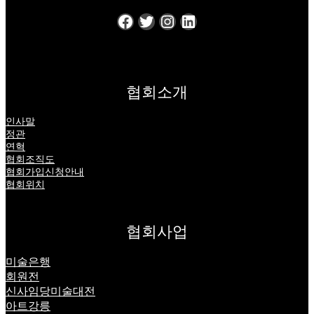
Facebook
Twitter
Instagram
LinkedIn
협회소개
인사말
정관
연혁
협회조직도
협회가입신청안내
협회위치
협회사업
미술은행
회원전
신사임당미술대전
아트강릉