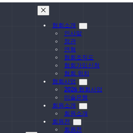
협회소개
인사말
정관
연혁
협회조직도
협회가입신청
협회 위치
협회사업
2026 협회사업
미술은행
회원소개
회원소개
회원전
회원전