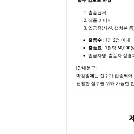
필수 업로드 파일
출품원서
작품 이미지
입금증(사진, 캡쳐본 등
출품수
: 1인 2점 이내
출품료
: 1점당 60,000
입금자명: 출품자 성명과
[안내문구]
마감일에는 접수가 집중되어 
원활한 접수를 위해 가능한 한